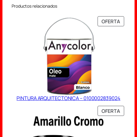
Productos relacionados
PRODU
OFERTA
EN
OFERT
PINTURA ARQUITECTONICA – 0100002839024
PRODU
OFERTA
EN
OFERT