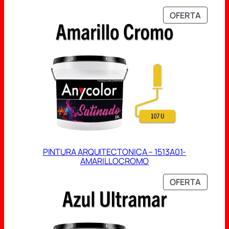
PRODU
OFERTA
EN
OFERT
PINTURA ARQUITECTONICA – 1513A01-
AMARILLOCROMO
PRODU
OFERTA
EN
OFERT