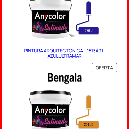
PINTURA ARQUITECTONICA – 1513A01-
AZULULTRAMAR
PRODU
OFERTA
EN
OFERT