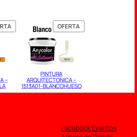
PRODUCTO
PRODUCTO
ERTA
OFERTA
EN
EN
OFERTA
OFERTA
PINTURA
A –
ARQUITECTONICA –
LA
1513A01-BLANCOHUESO
Facebook
Eventos
Acerca de
Tienda