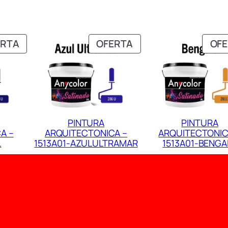
PRODUCTO
PRODUCTO
ERTA
OFERTA
OF
EN
EN
OFERTA
OFERTA
PINTURA
PINTURA
A –
ARQUITECTONICA –
ARQUITECTONIC
L
1513A01-AZULULTRAMAR
1513A01-BENGA