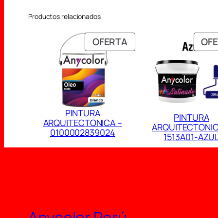
Productos relacionados
PRODUCTO
OFERTA
OF
EN
OFERTA
PINTURA
PINTURA
ARQUITECTONICA –
ARQUITECTONIC
0100002839024
1513A01-AZU
Anycolor Perú