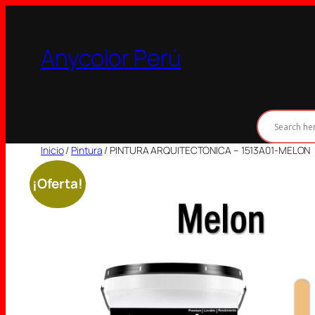
Saltar
al
Anycolor Perú
contenido
Inicio
/
Pintura
/ PINTURA ARQUITECTONICA – 1513A01-MELON
¡Oferta!